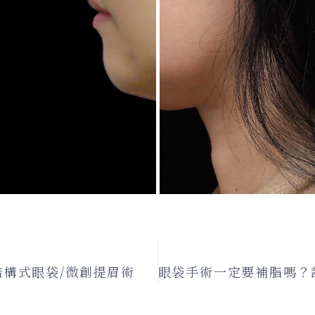
結構式眼袋/微創提眉術