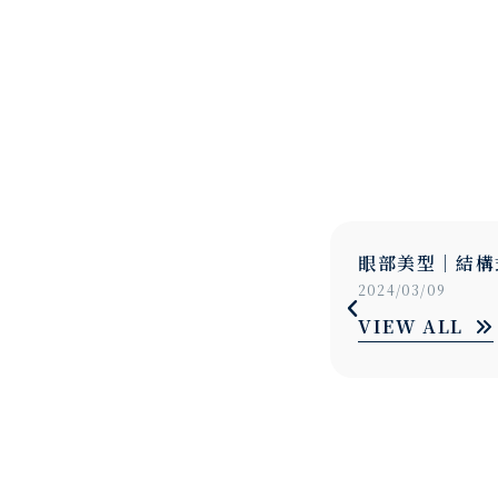
｜結構式眼袋
美顏升級｜縮唇
9
2024/03/09
LL
VIEW ALL