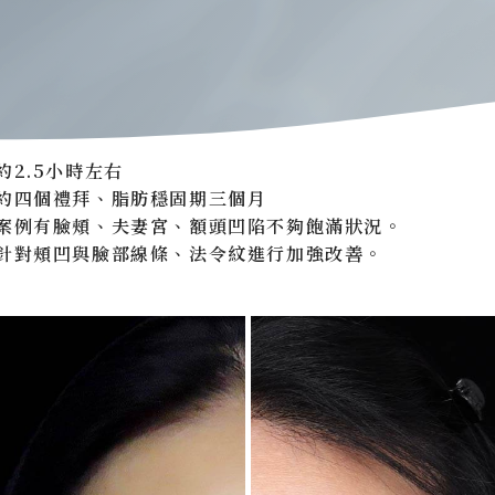
約2.5小時左右
約四個禮拜、脂肪穩固期三個月
案例有臉頰、夫妻宮、額頭凹陷不夠飽滿狀況。
針對頰凹與臉部線條、法令紋進行加強改善。