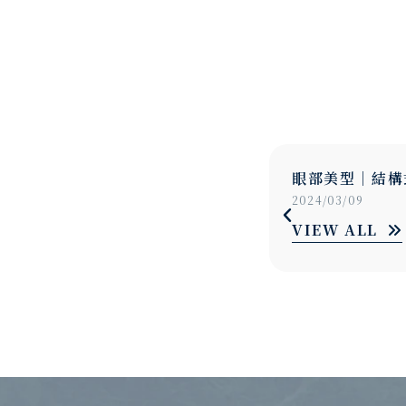
｜結構式眼袋
美顏升級｜縮唇
9
2024/03/09
LL
VIEW ALL