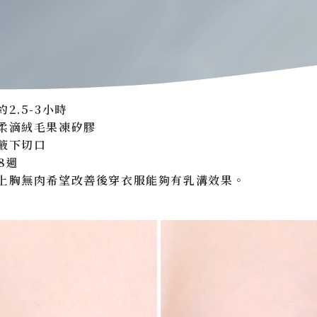
2.5-3小時
柔滴絨毛果凍矽膠
腋下切口
8週
上胸無肉希望改善後穿衣服能夠有乳溝效果。