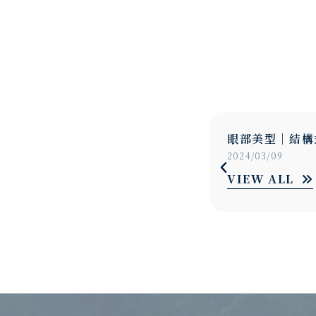
｜結構式眼袋
美顏升級｜縮唇
9
2024/03/09
LL
VIEW ALL