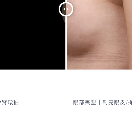
手臂環抽
眼部美型｜割雙眼皮/