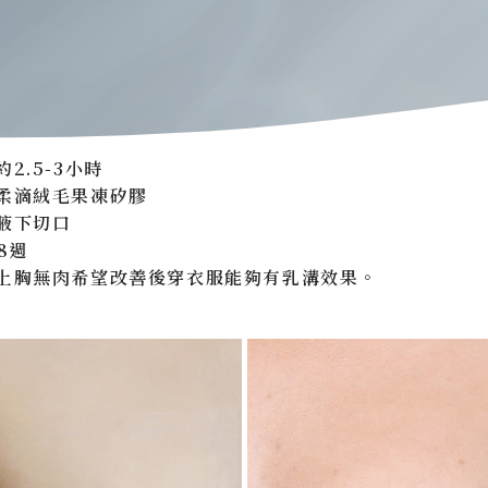
2.5-3小時
柔滴絨毛果凍矽膠
腋下切口
8週
上胸無肉希望改善後穿衣服能夠有乳溝效果。