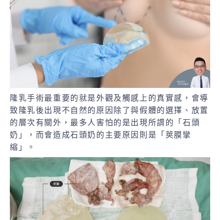
隆乳手術最重要的就是外觀及觸感上的真實感，會導
致隆乳後出現不自然的原因除了與假體的選擇、放置
的層次有關外，最多人害怕的是出現所謂的「石頭
奶」，而會造成石頭奶的主要原因則是「莢膜攣
縮」。