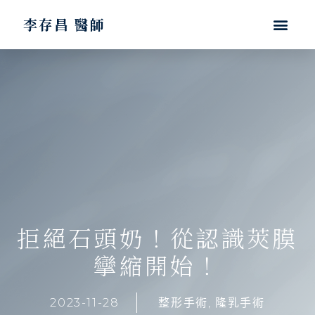
李存昌 醫師
拒絕石頭奶！從認識莢膜
攣縮開始！
2023-11-28
整形手術
,
隆乳手術