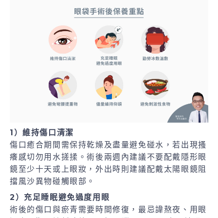
1）維持傷口清潔
傷口癒合期間需保持乾燥及盡量避免碰水，若出現搔
癢感切勿用水搓揉。術後兩週內建議不要配戴隱形眼
鏡至少十天或上眼妝，外出時則建議配戴太陽眼鏡阻
擋風沙異物碰觸眼部。
2）充足睡眠避免過度用眼
術後的傷口與瘀青需要時間修復，最忌諱熬夜、用眼