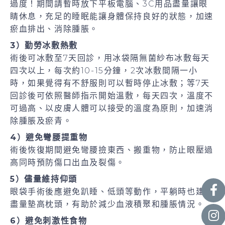
過度！期間請暫時放下平板電腦、3C用品盡量讓眼
睛休息，充足的睡眠能讓身體保持良好的狀態，加速
瘀血排出、消除腫脹。
3）勤勞冰敷熱敷
術後可冰敷至7天回診，用冰袋隔無菌紗布冰敷每天
四次以上，每次約10-15分鐘，2次冰敷間隔一小
時，如果覺得有不舒服則可以暫時停止冰敷；等7天
回診後可依照醫師指示開始溫敷，每天四次，溫度不
可過高、以皮膚人體可以接受的溫度為原則，加速消
除腫脹及瘀青。
4）避免彎腰提重物
術後恢復期間避免彎腰撿東西、搬重物，防止眼壓過
高同時預防傷口出血及裂傷。
5）儘量維持仰頭
眼袋手術後應避免趴睡、低頭等動作，平躺時也建議
盡量墊高枕頭，有助於減少血液積聚和腫脹情況。
6）避免刺激性食物