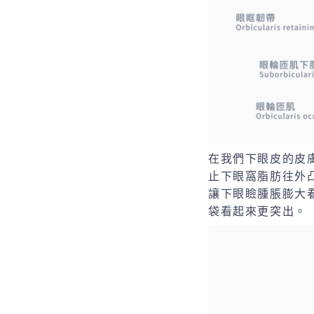
在我們下眼皮的皮
止下眼窩脂肪往外
讓下眼瞼腫脹膨大
袋看起來更突出。