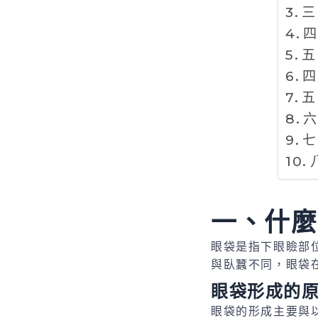
三
四
五
四
五
六
七
一、什麼
眼袋是指下眼瞼部
與臥蠶不同，眼袋
眼袋形成的
眼袋的形成主要與