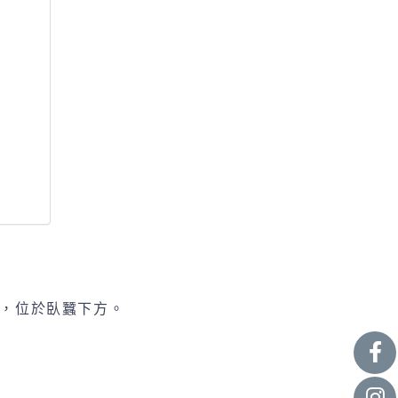
，位於臥蠶下方。