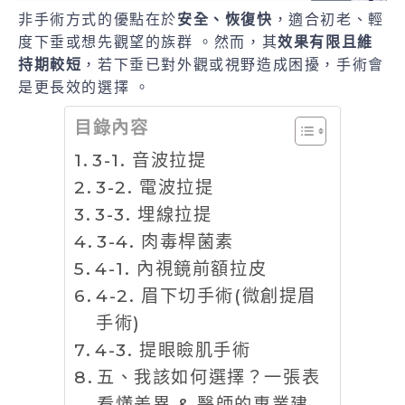
非手術方式的優點在於
安全、恢復快
，適合初老、輕
度下垂或想先觀望的族群 。然而，其
效果有限且維
持期較短
，若下垂已對外觀或視野造成困擾，手術會
是更長效的選擇 。
目錄內容
3-1. 音波拉提
3-2. 電波拉提
3-3. 埋線拉提
3-4. 肉毒桿菌素
4-1. 內視鏡前額拉皮
4-2. 眉下切手術(微創提眉
手術)
4-3. 提眼瞼肌手術
五、我該如何選擇？一張表
看懂差異 & 醫師的專業建