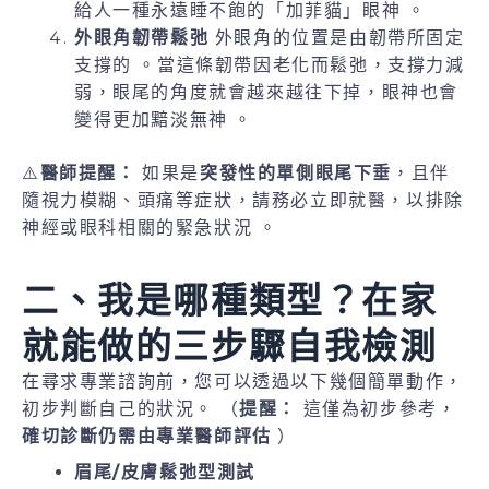
給人一種永遠睡不飽的「加菲貓」眼神 。
外眼角韌帶鬆弛
外眼角的位置是由韌帶所固定
支撐的 。當這條韌帶因老化而鬆弛，支撐力減
弱，眼尾的角度就會越來越往下掉，眼神也會
變得更加黯淡無神 。
⚠️
醫師提醒：
如果是
突發性的單側眼尾下垂
，且伴
隨視力模糊、頭痛等症狀，請務必立即就醫，以排除
神經或眼科相關的緊急狀況 。
二、我是哪種類型？在家
就能做的三步驟自我檢測
在尋求專業諮詢前，您可以透過以下幾個簡單動作，
初步判斷自己的狀況。 （
提醒：
這僅為初步參考，
確切診斷仍需由專業醫師評估
）
眉尾/皮膚鬆弛型測試