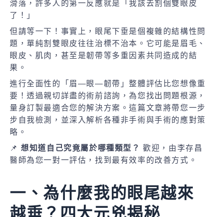
滑落，許多人的第一反應就是「我該去割個雙眼皮
了！」
但請等一下！事實上，眼尾下垂是個複雜的結構性問
題，單純割雙眼皮往往治標不治本。它可能是眉毛、
眼皮、肌肉，甚至是韌帶等多重因素共同造成的結
果。
進行全面性的「眉—眼—韌帶」整體評估比您想像重
要！透過親切詳盡的術前諮詢，為您找出問題根源，
量身訂製最適合您的解決方案。這篇文章將帶您一步
步自我檢測，並深入解析各種非手術與手術的應對策
略。
📌
想知道自己究竟屬於哪種類型？
歡迎，由李存昌
醫師為您一對一評估，找到最有效率的改善方式。
一、為什麼我的眼尾越來
越垂？四大元兇揭秘