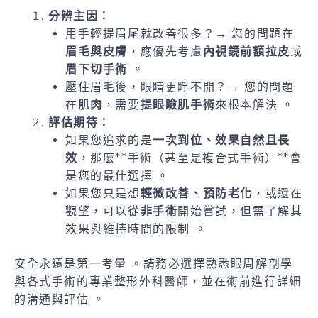
分辨主因：
用手輕提眉尾就改善很多？→ 您的問題在
眉毛與皮膚
，應優先考慮
內視鏡前額拉皮
或
眉下切手術
。
壓住眉毛後，眼睛更睜不開？→ 您的問題
在
肌肉
，需要
提眼瞼肌手術
來根本解決 。
評估期待：
如果您追求的是
一次到位、效果自然且長
效
，那麼**手術（甚至是複合式手術）**會
是您的最佳選擇 。
如果您只是想
輕微改善、預防老化
，或還在
觀望，可以從
非手術
開始嘗試，但需了解其
效果與維持時間的限制 。
安全永遠是第一考量 。請務必選擇熟悉眼周解剖學
與各式手術的專業整形外科醫師，並在術前進行詳細
的溝通與評估 。