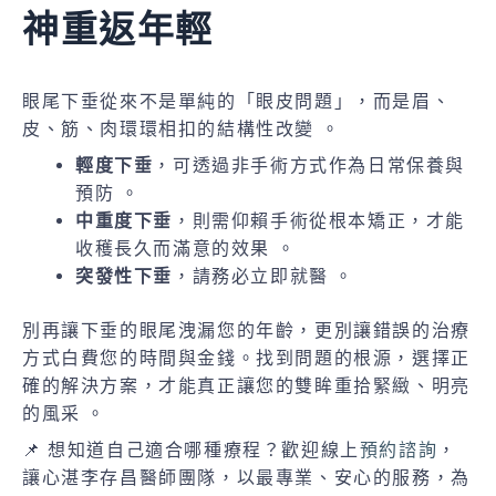
神重返年輕
眼尾下垂從來不是單純的「眼皮問題」，而是眉、
皮、筋、肉環環相扣的結構性改變 。
輕度下垂
，可透過非手術方式作為日常保養與
預防 。
中重度下垂
，則需仰賴手術從根本矯正，才能
收穫長久而滿意的效果 。
突發性下垂
，請務必立即就醫 。
別再讓下垂的眼尾洩漏您的年齡，更別讓錯誤的治療
方式白費您的時間與金錢。找到問題的根源，選擇正
確的解決方案，才能真正讓您的雙眸重拾緊緻、明亮
的風采 。
📌 想知道自己適合哪種療程？歡迎線上
預約諮詢
，
讓心湛李存昌醫師團隊，以最專業、安心的服務，為