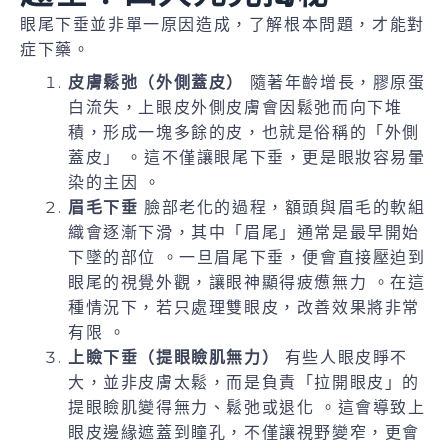
眼尾下垂並非單一原因造成，了解根本問題，才能對
症下藥。
皮膚鬆弛（外側蓋皮）
隨著年齡增長，膠原蛋
白流失，上眼皮外側皮膚會因鬆弛而向下堆
積，形成一塊多餘的皮，也就是俗稱的「外側
蓋皮」 。這不僅讓眼尾下垂，更是眼妝容易暈
染的主因 。
眉毛下垂
臉部老化的過程，額頭與眉毛的軟組
織會逐漸下滑，其中「眉尾」通常是最早開始
下墜的部位 。一旦眉尾下垂，便會直接壓迫到
眼尾的視覺外觀，讓眼神顯得疲憊無力 。在這
種情況下，若只處理雙眼皮，改善效果將非常
有限 。
上瞼下垂（提眼瞼肌無力）
有些人眼皮睜不
大，並非皮膚太鬆，而是負責「拉開眼皮」的
提眼瞼肌變得無力、鬆弛或退化 。這會導致上
眼皮邊緣遮蓋到瞳孔，不僅讓視野變窄，更會