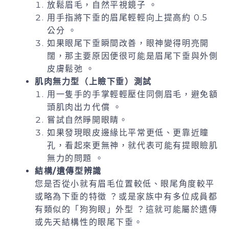
放鬆眉毛，自然平視鏡子 。
用手指將下垂的眉尾輕輕向上提高約 0.5
公分 。
如果眼尾下垂瞬間改善，眼神變得明亮開
闊，那主要原因便很可能是眉尾下垂與外側
皮膚鬆弛 。
肌肉無力型（上瞼下垂）測試
用一隻手的手掌輕輕壓住同側眉毛，避免額
頭肌肉出カ代償 。
嘗試自然睜開眼睛。
如果發現眼皮邊緣比平常更低、更靠近瞳
孔，看起來更無神，就代表可能有提眼瞼肌
無力的問題 。
結構/遺傳型辨識
您是否從小就有眉毛位置較低、眼尾角度較平
或略為下垂的特徵 ？或是家族中有多位成員都
有類似的「狗狗眼」外型 ？這就可能屬於遺傳
或先天結構性的眼尾下垂。