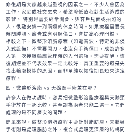
修復期是大家越來越重視的因素之一。不少人會因為
工作、家庭或社交需求，希望降低療程對生活造成的
影響。 特別是需要經常開會、與客戶見面或拍照的
人，很難安排一到兩週的休息時間。如果療程需要長
時間腫脹、瘀青或有明顯傷口，會提高心理門檻。
相較之下，微整形溶脂療程（如電音波、特定的非侵
入式設備）不需要開刀，也沒有手術傷口，成為許多
人第一次接觸輪廓管理時的入門選項。需要提醒，恢
復期短並不代表效果一定比較好，真正重要的還是先
找出輪廓模糊的原因，而非單純以恢復期長短來決定
療程。
四、微整形溶脂 vs 天鵝頸手術差在哪？
許多人在做功課時，容易把微整形溶脂療程與天鵝頸
手術放在一起比較，甚至認為兩者只能二選一。它們
處理的是不同層次的問題。
簡單來說，微整形溶脂療程主要針對脂肪層，天鵝頸
手術則是處理脂肪之外，複合式處理更深層的結構問