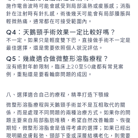
施作電音波時可能會感受到局部溫熱或痠脹感；消脂
針在注射時有針扎感，術後幾天可能會有局部腫脹與
輕微熱痛，通常都在可接受範圍內。
Q4：天鵝頸手術效果一定比較好嗎？
不一定。如果只是輕度雙下巴，直接做手術不一定是
最佳選擇，還是需要依照個人狀況評估。
Q5：幾歲適合做微整形溶脂療程？
沒有絕對年齡限制，臨床上20至50歲都有常見案
例，重點還是要看輪廓問題的成因。
八、選擇適合自己的療程，精準打造下顎線
微整形溶脂療程與天鵝頸手術並不是互相取代的關
係，而是處理不同問題的兩種治療方式。如果你的問
題主要來自局部脂肪堆積，希望自然改善輪廓、恢復
期短，微整形溶脂會是值得考慮的選擇；如果已經出
現明顯皮膚鬆弛、頸部下垂或深層結構老化，則需要