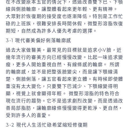
在不改變原本五官的情況下，透過改善雙下巴、下顎
線與側臉輪廓，讓整體看起來更年輕、更有精神。
大眾對於恢復期的接受度也逐漸降低。特別是工作忙
碌的上班族，很難安排長時間休假，微整形溶脂恢復
期短，自然成為許多人優先考慮的選擇。
3-1 現代審美偏好俐落輪廓感
過去大家做醫美，最常見的目標就是追求小V臉，近
幾年流行的審美方向已經慢慢改變。比起一味追求變
瘦，更多人開始重視自然、有線條感的輪廓。 所謂
的輪廓感，並不是把整張臉變尖，而是讓下顎線清
楚、側臉俐落，讓五官看起來更立體。有時候即使體
重沒有太大變化，只要雙下巴減少、下顎線變得明
顯，視覺上就會顯得年輕。 微整形溶脂的特色符合
現在流行的趨勢。它不是追求劇烈改變，而是透過改
善局部脂肪，讓輪廓線條慢慢變得更乾淨、更自然，
受到許多人的喜愛。
3-2 現代人生活忙碌希望縮短修復期