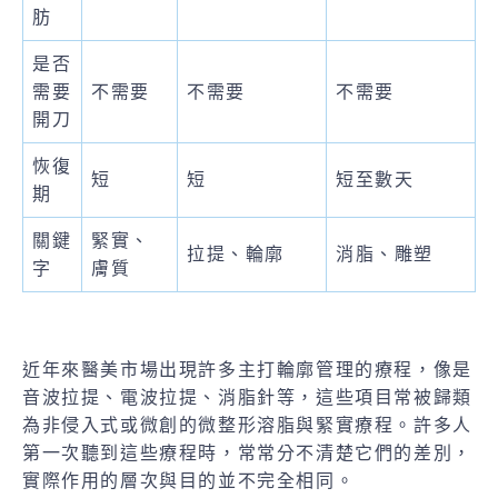
肪
是否
需要
不需要
不需要
不需要
開刀
恢復
短
短
短至數天
期
關鍵
緊實、
拉提、輪廓
消脂、雕塑
字
膚質
近年來醫美市場出現許多主打輪廓管理的療程，像是
音波拉提、電波拉提、消脂針等，這些項目常被歸類
為非侵入式或微創的微整形溶脂與緊實療程。許多人
第一次聽到這些療程時，常常分不清楚它們的差別，
實際作用的層次與目的並不完全相同。