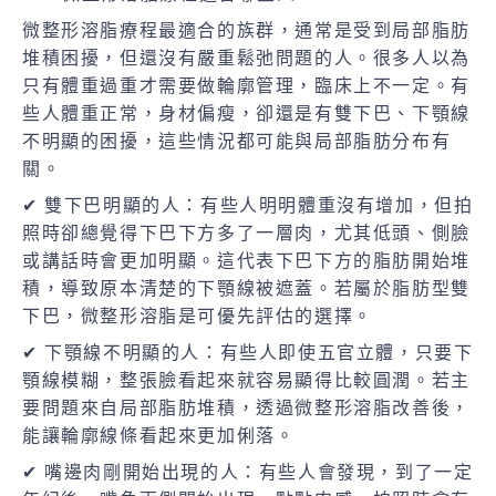
微整形溶脂療程最適合的族群，通常是受到局部脂肪
堆積困擾，但還沒有嚴重鬆弛問題的人。很多人以為
只有體重過重才需要做輪廓管理，臨床上不一定。有
些人體重正常，身材偏瘦，卻還是有雙下巴、下顎線
不明顯的困擾，這些情況都可能與局部脂肪分布有
關。
✔ 雙下巴明顯的人：有些人明明體重沒有增加，但拍
照時卻總覺得下巴下方多了一層肉，尤其低頭、側臉
或講話時會更加明顯。這代表下巴下方的脂肪開始堆
積，導致原本清楚的下顎線被遮蓋。若屬於脂肪型雙
下巴，微整形溶脂是可優先評估的選擇。
✔ 下顎線不明顯的人：有些人即使五官立體，只要下
顎線模糊，整張臉看起來就容易顯得比較圓潤。若主
要問題來自局部脂肪堆積，透過微整形溶脂改善後，
能讓輪廓線條看起來更加俐落。
✔ 嘴邊肉剛開始出現的人：有些人會發現，到了一定