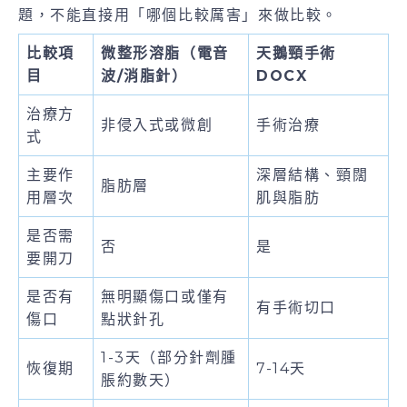
題，不能直接用「哪個比較厲害」來做比較。
比較項
微整形溶脂（電音
天鵝頸手術
目
波/消脂針）
DOCX
治療方
非侵入式或微創
手術治療
式
主要作
深層結構、頸闊
脂肪層
用層次
肌與脂肪
是否需
否
是
要開刀
是否有
無明顯傷口或僅有
有手術切口
傷口
點狀針孔
1-3天（部分針劑腫
恢復期
7-14天
脹約數天）