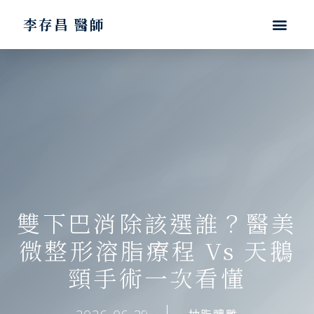
李存昌 醫師
雙下巴消除該選誰？醫美
微整形溶脂療程 Vs 天鵝
頸手術一次看懂