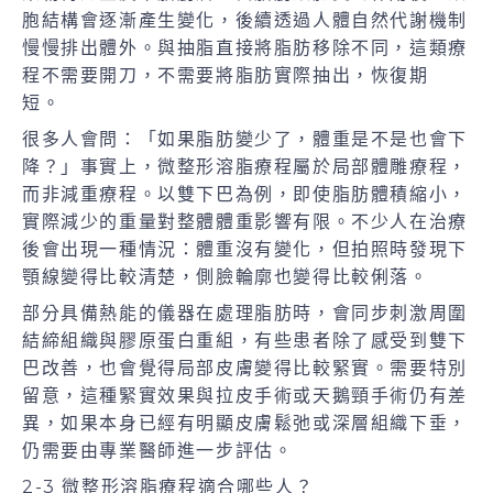
胞結構會逐漸產生變化，後續透過人體自然代謝機制
慢慢排出體外。與抽脂直接將脂肪移除不同，這類療
程不需要開刀，不需要將脂肪實際抽出，恢復期
短。
很多人會問：「如果脂肪變少了，體重是不是也會下
降？」事實上，微整形溶脂療程屬於局部體雕療程，
而非減重療程。以雙下巴為例，即使脂肪體積縮小，
實際減少的重量對整體體重影響有限。不少人在治療
後會出現一種情況：體重沒有變化，但拍照時發現下
顎線變得比較清楚，側臉輪廓也變得比較俐落。
部分具備熱能的儀器在處理脂肪時，會同步刺激周圍
結締組織與膠原蛋白重組，有些患者除了感受到雙下
巴改善，也會覺得局部皮膚變得比較緊實。需要特別
留意，這種緊實效果與拉皮手術或天鵝頸手術仍有差
異，如果本身已經有明顯皮膚鬆弛或深層組織下垂，
仍需要由專業醫師進一步評估。
2-3 微整形溶脂療程適合哪些人？