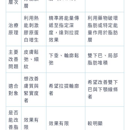
層次
層
利用熱
精準將能量傳
利用藥物破壞
治療
能刺激
遞至指定深
脂肪或特定能
原理
膠原蛋
度，達到拉提
量作用於脂肪
白增生
效果
層
主要
皮膚鬆
下垂、輪廓鬆
雙下巴、局部
改善
弛、細
弛
脂肪堆積
問題
紋
想改善
希望改善雙下
適合
膚質與
希望拉提輪廓
巴與下顎線條
對象
緊實度
者
者
者
是否
能改
效果有
效果有限
較明顯
善脂
限