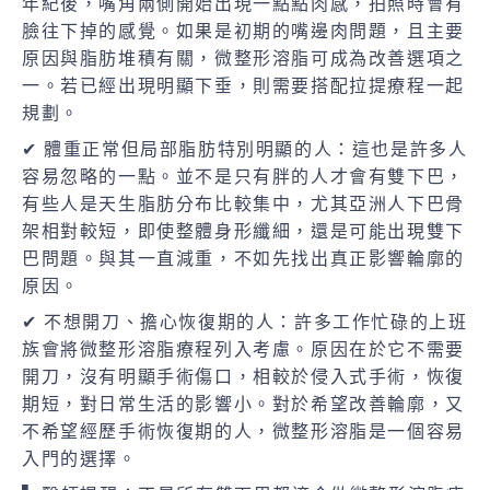
年紀後，嘴角兩側開始出現一點點肉感，拍照時會有
臉往下掉的感覺。如果是初期的嘴邊肉問題，且主要
原因與脂肪堆積有關，微整形溶脂可成為改善選項之
一。若已經出現明顯下垂，則需要搭配拉提療程一起
規劃。
✔ 體重正常但局部脂肪特別明顯的人：這也是許多人
容易忽略的一點。並不是只有胖的人才會有雙下巴，
有些人是天生脂肪分布比較集中，尤其亞洲人下巴骨
架相對較短，即使整體身形纖細，還是可能出現雙下
巴問題。與其一直減重，不如先找出真正影響輪廓的
原因。
✔ 不想開刀、擔心恢復期的人：許多工作忙碌的上班
族會將微整形溶脂療程列入考慮。原因在於它不需要
開刀，沒有明顯手術傷口，相較於侵入式手術，恢復
期短，對日常生活的影響小。對於希望改善輪廓，又
不希望經歷手術恢復期的人，微整形溶脂是一個容易
入門的選擇。