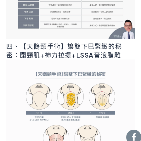
四、【天鵝頸手術】讓雙下巴緊緻的秘
密：闊頸肌+神力拉提+LSSA音浪脂雕