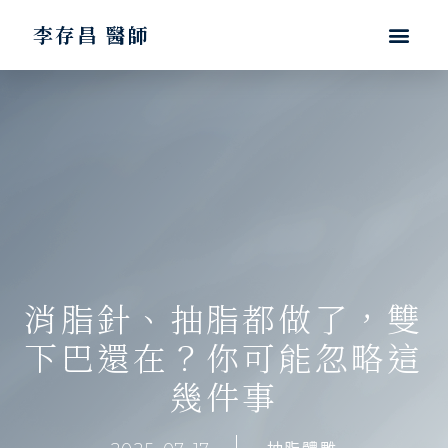
李存昌 醫師
消脂針、抽脂都做了，雙
下巴還在？你可能忽略這
幾件事