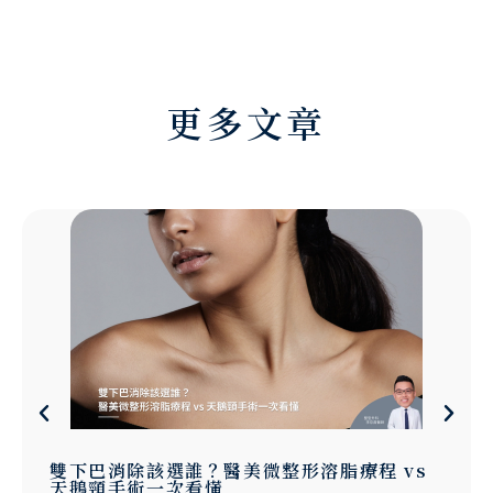
更多文章
天鵝頸手術合併埋線效果更好？李存昌醫師獨
家「免頭套」手法與傳統手術差異