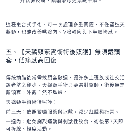
升鬆弛皮膚，讓輪廓線更緊緻平順。
這種複合式手術，可一次處理多重問題，不僅塑造天
鵝頸，也能改善嘴邊肉、V臉輪廓與下半臉垮感。
五、【天鵝頸緊實術術後照護】無須戴頭
套，低痛感高回復
傳統抽脂後常需戴頭套數週，讓許多上班族或社交活
躍者望之卻步。天鵝頸手術只要選對醫師，術後無需
戴頭套，外觀自然不尷尬。
天鵝頸手術術後照護：
前三天：依照醫囑服藥與冰敷，減少紅腫與瘀青。
一週內：避免劇烈運動與刺激性飲食，術後第7天即
可拆線、輕度活動。