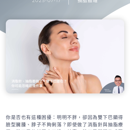
2025-07-17
抽脂體雕
你是否也有這種困擾：明明不胖，卻因為雙下巴顯得
臉型臃腫、脖子不夠俐落？即使做了消脂針與抽脂療