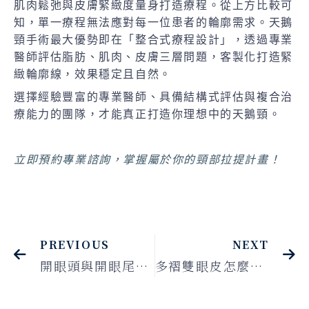
肌肉鬆弛與皮膚緊緻度量身打造療程。從上方比較可
知，單一療程無法應對每一位患者的輪廓需求。天鵝
頸手術最大優勢即在「整合式療程設計」，透過專業
醫師評估脂肪、肌肉、皮膚三層問題，客製化打造緊
緻輪廓線，效果穩定且自然。
選擇經驗豐富的專業醫師、具備結構式評估與複合治
療能力的團隊，才能真正打造你理想中的天鵝頸。
立即預約專業諮詢，掌握屬於你的頸部拉提計畫！
PREVIOUS
NEXT
開眼頭與開眼尾手術｜精緻改變眼型與眼距的亞洲眼型微調術
多褶雙眼皮怎麼辦？4大成因＋改善方式解析，打造自然深邃的雙眼皮