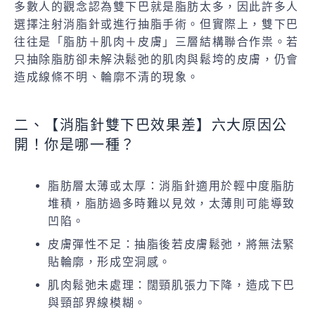
多數人的觀念認為雙下巴就是脂肪太多，因此許多人
選擇注射消脂針或進行抽脂手術。但實際上，雙下巴
往往是「脂肪＋肌肉＋皮膚」三層結構聯合作祟。若
只抽除脂肪卻未解決鬆弛的肌肉與鬆垮的皮膚，仍會
造成線條不明、輪廓不清的現象。
二、【消脂針雙下巴效果差】六大原因公
開！你是哪一種？
脂肪層太薄或太厚：消脂針適用於輕中度脂肪
堆積，脂肪過多時難以見效，太薄則可能導致
凹陷。
皮膚彈性不足：抽脂後若皮膚鬆弛，將無法緊
貼輪廓，形成空洞感。
肌肉鬆弛未處理：闊頸肌張力下降，造成下巴
與頸部界線模糊。