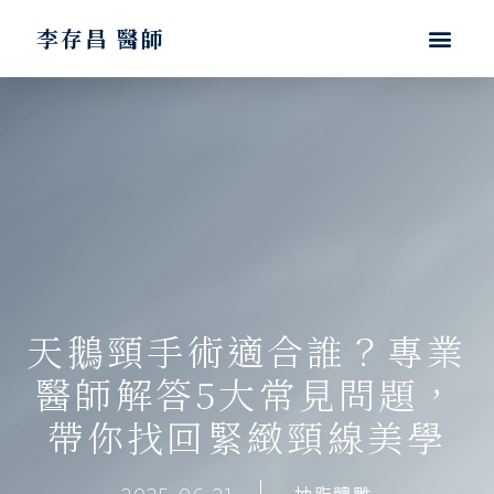
李存昌 醫師
天鵝頸手術適合誰？專業
醫師解答5大常見問題，
帶你找回緊緻頸線美學