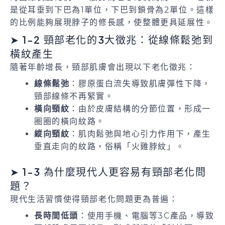
是從耳垂到下巴為1單位，下巴到鎖骨為2單位。這樣
的比例能夠展現脖子的修長感，使整體更具延展性。
➤ 1-2 頸部老化的3大徵兆：從線條鬆弛到
橫紋產生
隨著年齡增長，頸部肌膚會出現以下老化徵兆：
線條鬆弛
：膠原蛋白流失導致肌膚彈性下降，
頸部線條不再緊實。
橫向頸紋
：由於皮膚結構的分節位置，形成一
圈圈的橫向紋路。
縱向頸紋
：肌肉鬆弛與地心引力作用下，產生
垂直走向的紋路，俗稱「火雞脖紋」。
➤ 1-3 為什麼現代人更容易有頸部老化問
題？
現代生活習慣使得頸部老化問題更為普遍：
長時間低頭
：使用手機、電腦等3C產品，導致