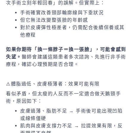
次手術立刻年輕回春」的誤解。但實際上：
手術確實改善頸部輪廓線與下垂狀況
但它無法改變整張臉的年齡感
對於皮膚彈性極差者，仍需配合後續保養或其
他療程
如果你期待「換一條脖子＝換一張臉」，可能會感到
失望。
醫師會建議這類患者多次諮詢、先進行非手術
療程，確認心理預期是否合理。
⚠️體脂過低、皮膚極薄者：效果可能有限
看似矛盾，但太瘦的人反而不一定適合做天鵝頸手
術，原因如下：
皮膚過薄、脂肪不足 → 手術後可能出現凹陷
或線條僵硬
肌肉與皮膚支撐力不足 → 拉提效果有限，反