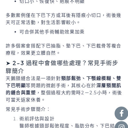
切口小、恢復快、疤痕不明顯
多數案例僅在下巴下方或耳後有隱痕小切口，術後幾
天可正常活動，對生活影響較小。
可合併其他手術輔助效果加乘
許多個案會搭配下巴抽脂、墊下巴、下巴截骨等複合
療程，效果更立體自然。
➤ 2-3 過程中會做哪些處理？常見手術步
驟簡介
天鵝頸縫合法是一項針對
頸部鬆弛、下顎線模糊、雙
下巴明顯
等問題的微創手術，其核心在於
深層頸闊肌
的縫合與重塑
，整個過程大約需時2－2.5小時，術後
可當天返家休養。
常見手術步驟簡介：
術前評估與設計
醫師根據頸部鬆弛程度、脂肪分布、下巴結