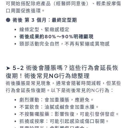
可開始搭配除疤產品（經醫師同意後）、輕柔按摩傷
口周圍促進循環。
🟢 術後 第 3 個月：最終定型期
線條定型、緊緻感穩定
術後成果約80%～90%明確顯現
頸部活動完全自然，不再有緊繃或異物感
➤ 5-2 術後會腫脹嗎？這些行為會延長恢
復期！術後常見NG行為總整理
術後腫脹是常見現象，通常會隨著時間減輕，但某些
行為會延長恢復期。以下是術後常見的NG行為：
劇烈運動：會加重腫脹，應避免。
不當飲食：油膩或鹹食會加重水腫。
不按醫囑服藥：影響恢復，可能引發併發症。
抓撓或按摩：可能引起感染或傷口裂開。