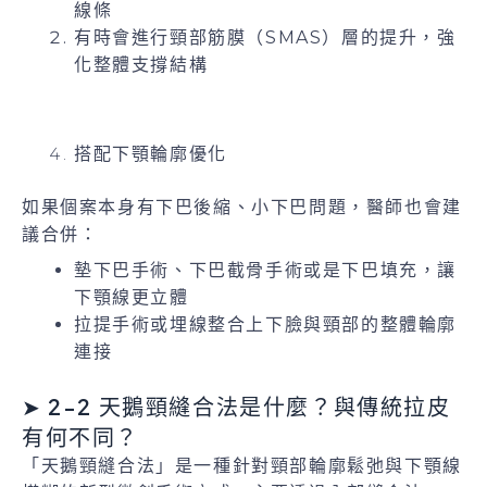
線條
有時會進行頸部筋膜（SMAS）層的提升，強
化整體支撐結構
搭配下顎輪廓優化
如果個案本身有下巴後縮、小下巴問題，醫師也會建
議合併：
墊下巴手術、下巴截骨手術或是下巴填充，讓
下顎線更立體
拉提手術或埋線整合上下臉與頸部的整體輪廓
連接
➤ 2-2 天鵝頸縫合法是什麼？與傳統拉皮
有何不同？
「天鵝頸縫合法」是一種針對頸部輪廓鬆弛與下顎線