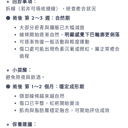
🔸
回診事項：
拆線（若非可吸收縫線），檢查癒合狀況
🟠 術後 第 2～3 週：自然期
大部分瘀青與腫脹已大幅減退
線條開始逐漸自然，
明顯感覺下巴輪廓更俐落
可逐漸恢復一般活動與輕度運動
傷口處可能出現色素沉著或微紅，屬正常癒合
過程
🔸
小提醒：
避免熬夜與飲酒。
🟢 術後 第 1～2 個月：穩定成形期
頸部線條越來越自然
傷口已平整，紅疤開始變淡
肌肉與脂肪層穩定融合，可開始評估成效
🔸
保養建議：