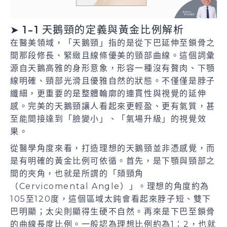
➤ 1-1 天鵝頸的定義與黃金比例解析
在醫美領域，「天鵝頸」指的是從下巴延伸至鎖骨之
間那段修長、緊緻且線條優美的頸部曲線。這個詞彙
源自天鵝高雅的身形意象，形容一種沒有贅肉、下顎
線明確、頸部光滑且優雅自然的狀態。不僅僅是脖子
纖細，更重要的是整體輪廓的連貫性與視覺的延伸
感。完美的天鵝頸讓人看起來更輕盈、更有氣質，甚
至能間接達到「臉變小」、「氣場升級」的視覺效
果。
從醫學角度來看，打造理想的天鵝頸並非憑感覺，而
是有明確的黃金比例可依循。首先，是下顎與頸部之
間的夾角，也就是所謂的「頦頸角
（Cervicomental Angle）」。理想的角度約為
105至120度，這個區域太鈍會看起來脖子短、雙下
巴明顯；太尖則顯得生硬不自然。再來是下巴至鎖骨
的曲線長度比例。一般認為理想比例約為1：2，也就