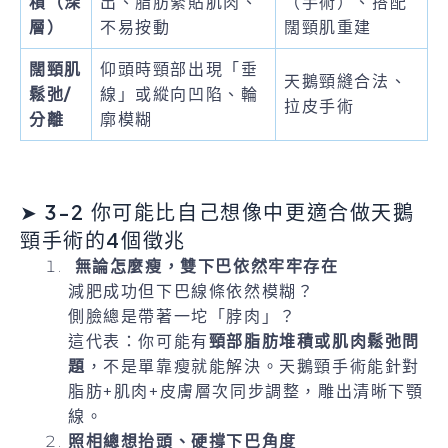
積（深
出、脂肪緊貼肌肉、
（手術）、搭配
層）
不易按動
闊頸肌重建
闊頸肌
仰頭時頸部出現「垂
天鵝頸縫合法、
鬆弛/
線」或縱向凹陷、輪
拉皮手術
分離
廓模糊
➤ 3-2 你可能比自己想像中更適合做天鵝
頸手術的4個徵兆
無論怎麼瘦，雙下巴依然牢牢存在
減肥成功但下巴線條依然模糊？
側臉總是帶著一坨「脖肉」？
這代表：你可能有
頸部脂肪堆積或肌肉鬆弛問
題
，不是單靠瘦就能解決。天鵝頸手術能針對
脂肪+肌肉+皮膚層次同步調整，雕出清晰下顎
線。
照相總想抬頭、硬撐下巴角度