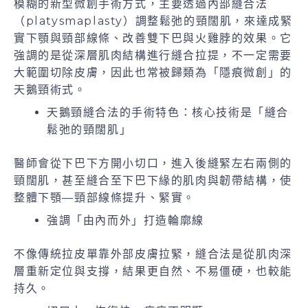
模糊的新型微創手術方式，主要透過內部縫合法
（platysmaplasty）調整鬆弛的頸闊肌，來達成緊
實下顎與頸部線條、改善雙下巴與火雞脖的效果。它
強調的是從深層肌肉結構進行縫合拉提，不一定需要
大範圍切除皮膚，因此也常被歸類為「隱痕微創」的
天鵝頸術式。
天鵝頸縫合法的手術特色：核心技術是「縫合
鬆弛的頸闊肌」
醫師會從下巴下方開小切口，進入後縫緊左右兩側的
頸闊肌，甚至縫合至下巴下緣的肌肉與韌帶結構，使
整體下顎—頸部線條提升、緊實。
強調「由內而外」打造輪廓線
不像傳統拉皮單靠外部皮膚拉緊，縫合法是從肌肉深
層重新定位與支撐，結果更自然、不易僵硬，也較能
持久。