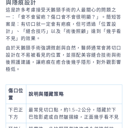
與隱痕設計
這是許多考慮接受天鵝頸手術的人最關心的問題之
一：「會不會留疤？傷口會不會很明顯？」。簡短答
案是：有切口就一定會有疤痕，但可透過「位置設
計」、「縫合技巧」以及「術後照顧」達到「幾乎看
不見」的效果。
由於天鵝頸手術強調微創與自然，醫師通常會將切口
設計在不易被看見的位置，並搭配美容縫合技術與術
後照護建議，讓疤痕在癒合後幾乎隱形，對外觀影響
極低。
傷口位
說明與隱藏策略
置
下巴正
最常見切口點，約1.5–2公分，隱藏於下
下方
巴陰影處或自然皺摺線，正面幾乎看不見