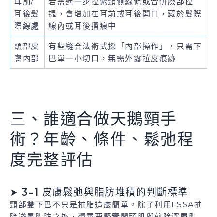
耳前/
若需進一步拉緊頸側線條或合併臉部拉
耳後髮
提，會增加在耳前或耳後開口，藏於髮際
際線處
線內或耳後摺痕中
頸部皮
有些縫合法術式採「內部操作」，只需下
膚內部
巴單一小切口，無需外露拉皮痕跡
三、誰適合做天鵝頸手
術？年齡、條件、鬆弛程
度完整評估
➤ 3-1 皮膚鬆弛與脂肪堆積的判斷標準
頸部雙下巴不只是抽脂這麼簡單。除了利用LSSA抽
除淺層脂肪之外，還需要緊實闊頸肌與剪除深層脂