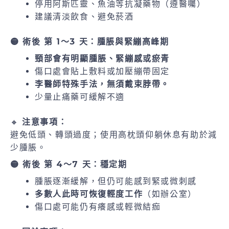
停用阿斯匹靈、魚油等抗凝藥物（遵醫囑）
建議清淡飲食、避免菸酒
🟡 術後 第 1～3 天：腫脹與緊繃高峰期
頸部會有明顯腫脹、緊繃感或瘀青
傷口處會貼上敷料或加壓繃帶固定
李醫師特殊手法，無須戴束脖帶。
少量止痛藥可緩解不適
🔸
注意事項：
避免低頭、轉頭過度；使用高枕頭仰躺休息有助於減
少腫脹。
🟡 術後 第 4～7 天：穩定期
腫脹逐漸緩解，但仍可能感到緊或微刺感
多數人此時可恢復輕度工作
（如辦公室）
傷口處可能仍有癢感或輕微結痂