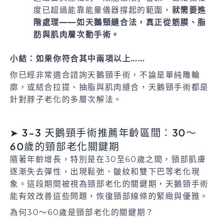
度已超過能靠能量儀器撐起的範圍，
就需要進
階處理——如天鵝頸縫合法，真正從筋膜、脂
肪與肌肉層次動手術。
小結：如果你符合其中兩項以上……
你已經非常適合諮詢天鵝頸手術，不論是單純雕輪
廓，或結合拉提、抽脂與肌肉縫合，天鵝頸手術都是
針對脖子老化的多層次解法。
➤ 3-3 天鵝頸手術推薦年齡區間：30～
60歲的頸部老化關鍵期
隨著年齡增長，特別是在30至60歲之間，頸部肌膚
逐漸失去彈性，出現鬆弛、皺紋和雙下巴等老化現
象。這段期間被視為頸部老化的關鍵期，天鵝頸手術
能有效改善這些問題，恢復頸部線條的緊緻與優雅。
為何30～60歲是頸部老化的關鍵期？