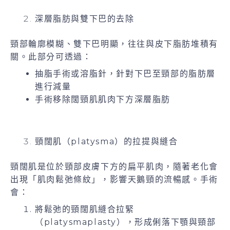
深層脂肪與雙下巴的去除
頸部輪廓模糊、雙下巴明顯，往往與皮下脂肪堆積有
關。此部分可透過：
抽脂手術或溶脂針，針對下巴至頸部的脂肪層
進行減量
手術移除闊頸肌肌肉下方深層脂肪
頸闊肌（platysma）的拉提與縫合
頸闊肌是位於頸部皮膚下方的扁平肌肉，隨著老化會
出現「肌肉鬆弛條紋」，影響天鵝頸的流暢感。手術
會：
將鬆弛的頸闊肌縫合拉緊
（platysmaplasty），形成俐落下顎與頸部