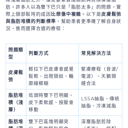
肪。許多人以為雙下巴只是「脂肪太多」的問題，實
際上頸部鬆垮的成因
比想像中複雜
。以下是
皮膚鬆弛
與脂肪堆積的判斷標準
，幫助患者更準確了解自身狀
況，進而選擇合適的療程：
問題類
判斷方式
常見解決方法
型
輕拉下巴皮膚會感覺
緊膚療程（音波/
皮膚鬆
鬆軟、出現頸紋、輪
電波）、天鵝頸
弛
廓線模糊
縫合法
脂肪堆
低頭時雙下巴明顯、
LSSA抽脂、傳統
積（淺
皮下柔軟感、按壓會
抽脂、冷凍減脂
層）
移動
脂肪堆
雙下巴區塊明顯突
深層脂肪剪除