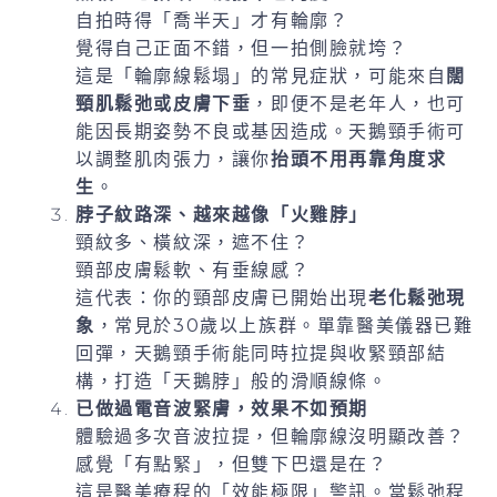
自拍時得「喬半天」才有輪廓？
覺得自己正面不錯，但一拍側臉就垮？
這是「輪廓線鬆塌」的常見症狀，可能來自
闊
頸肌鬆弛或皮膚下垂
，即便不是老年人，也可
能因長期姿勢不良或基因造成。天鵝頸手術可
以調整肌肉張力，讓你
抬頭不用再靠角度求
生
。
脖子紋路深、越來越像「火雞脖」
頸紋多、橫紋深，遮不住？
頸部皮膚鬆軟、有垂線感？
這代表：你的頸部皮膚已開始出現
老化鬆弛現
象
，常見於30歲以上族群。單靠醫美儀器已難
回彈，天鵝頸手術能同時拉提與收緊頸部結
構，打造「天鵝脖」般的滑順線條。
已做過電音波緊膚，效果不如預期
體驗過多次音波拉提，但輪廓線沒明顯改善？
感覺「有點緊」，但雙下巴還是在？
這是醫美療程的「效能極限」警訊。當鬆弛程