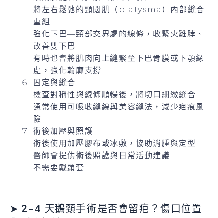
將左右鬆弛的頸闊肌（platysma）內部縫合
重組
強化下巴—頸部交界處的線條，收緊火雞脖、
改善雙下巴
有時也會將肌肉向上縫緊至下巴骨膜或下顎緣
處，強化輪廓支撐
固定與縫合
檢查對稱性與線條順暢後，將切口細緻縫合
通常使用可吸收縫線與美容縫法，減少疤痕風
險
術後加壓與照護
術後使用加壓膠布或冰敷，協助消腫與定型
醫師會提供術後照護與日常活動建議
不需要戴頭套
➤ 2-4 天鵝頸手術是否會留疤？傷口位置