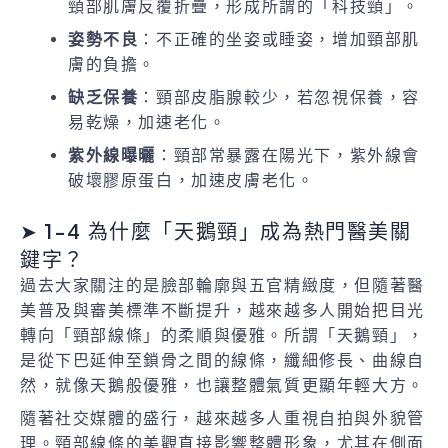
頸部肌膚反覆折疊，形成所謂的「科技頸」。
姿勢不良
：不正確的坐姿或睡姿，增加頸部肌
膚的負擔。
缺乏保養
：頸部皮脂腺較少，若忽視保養，容
易乾燥，加速老化。
紫外線曝曬
：頸部常暴露在陽光下，紫外線會
破壞膠原蛋白，加速皮膚老化。
➤ 1-4 為什麼「天鵝頸」成為熱門醫美關
鍵字？
過去大家關注的是臉部輪廓與五官精緻度，但隨著醫
美普及與審美標準不斷提升，越來越多人開始把目光
轉向「頸部線條」的柔順與優雅。所謂「天鵝頸」，
是從下巴延伸至鎖骨之間的線條，纖細修長、曲線自
然，就像天鵝般優雅，也讓整體氣質更顯年輕大方。
隨著社交媒體的盛行，越來越多人重視自拍與外貌管
理。頸部線條的美觀直接影響整體形象，尤其在側面