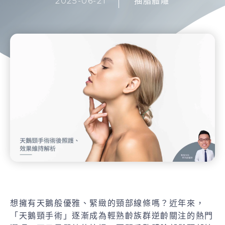
2025-06-21
抽脂體雕
想擁有天鵝般優雅、緊緻的頸部線條嗎？近年來，
「天鵝頸手術」逐漸成為輕熟齡族群逆齡關注的熱門