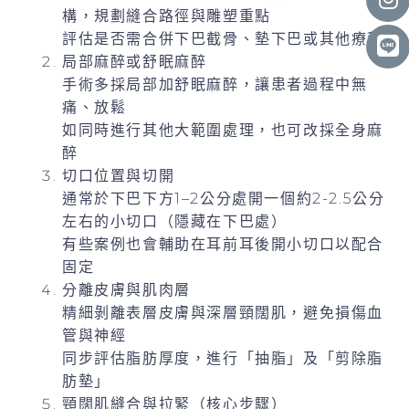
構，規劃縫合路徑與雕塑重點
評估是否需合併下巴截骨、墊下巴或其他療程
局部麻醉或舒眠麻醉
手術多採局部加舒眠麻醉，讓患者過程中無
痛、放鬆
如同時進行其他大範圍處理，也可改採全身麻
醉
切口位置與切開
通常於下巴下方1–2公分處開一個約2-2.5公分
左右的小切口（隱藏在下巴處）
有些案例也會輔助在耳前耳後開小切口以配合
固定
分離皮膚與肌肉層
精細剝離表層皮膚與深層頸闊肌，避免損傷血
管與神經
同步評估脂肪厚度，進行「抽脂」及「剪除脂
肪墊」
頸闊肌縫合與拉緊（核心步驟）