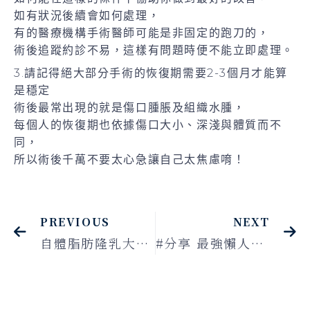
如有狀況後續會如何處理，
有的醫療機構手術醫師可能是非固定的跑刀的，
術後追蹤約診不易，這樣有問題時便不能立即處理。
3.請記得絕大部分手術的恢復期需要2-3個月才能算
是穩定
術後最常出現的就是傷口腫脹及組織水腫，
每個人的恢復期也依據傷口大小、深淺與體質而不
同，
所以術後千萬不要太心急讓自己太焦慮唷！
PREVIOUS
NEXT
自體脂肪隆乳大哉問！能增加幾個cup？會縮小回去嗎？優缺點報你知！
#分享 最強懶人減肥法─體雕！超音波抽脂輕鬆雕塑出「馬甲線」、「人魚線」