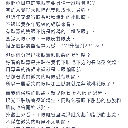
你們心目中的電眼需要具備什麼特質呢？
有的人覺得大眼睛配雙眼皮電力最強，
但近年又流行韓系那種銳利的小眼睛，
不過以我多年觀察的經驗來看，
有臥蠶的雙眼不愧是俗稱的「桃花眼」，
無論大眼小眼、單眼皮雙眼皮，
搭配個臥蠶整個電力從110W升級到220W！
但你們分得出來臥蠶跟眼袋的差別嗎？
好看的臥蠶是指貼在我們下睫毛下方的長條型突起，
用專業的術語來說就是 #眼輪匝肌，
會隨著我們微笑的時候變得明顯，
所以一雙愛笑的眼睛加上臥蠶就是無敵桃花眼了！
而我們俗稱的眼袋，就是隨著 #老化 的過程，
眼光下脂肪會逐漸增生，同時包覆眼下脂肪的筋膜和
肌肉也會開始鬆弛，
外觀上來看，下眼眶會呈現浮腫突起的脂肪膨出感，
不僅在微笑的時候不太明顯，