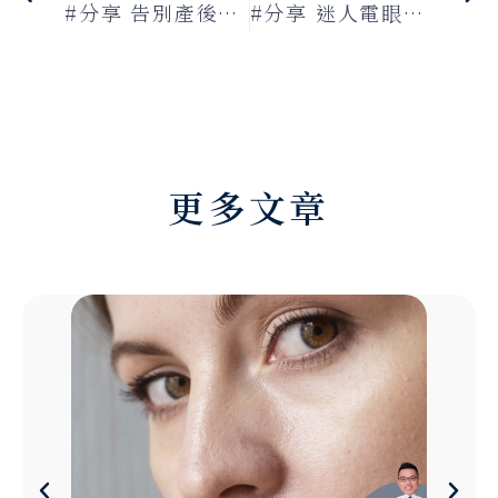
#分享 告別產後變成「布袋奶」！推薦媽媽們重返少女胸型的隆乳手術
#分享 迷人電眼的關鍵在臥蠶！想要擁有愛笑的眼睛「這招」比玻尿酸更有用
更多文章