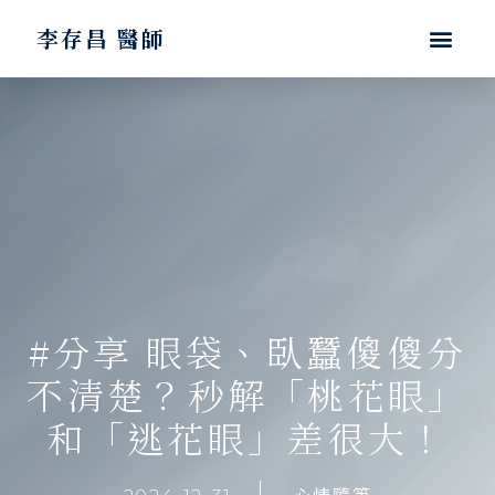
李存昌 醫師
#分享 眼袋、臥蠶傻傻分
不清楚？秒解「桃花眼」
和「逃花眼」差很大！