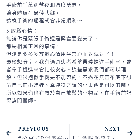
手術前千萬別熬夜和過度勞累，
讓身體處在最佳狀態，
這樣手術的過程就會非常順利～
3.放鬆心情：
無論你是緊張手術還是興奮要變美了，
都是相當正常的事情，
但還是要多多放鬆心情用平常心面對就對了！
最後想分享，我有遇過患者希望帶娃娃進手術室，或
者拿手機進來會比較安心。這些需求我們都可以理
解，但很抱歉手機是不能帶的，不過在無菌布底下想
帶自己的小娃娃、幸運符之類的小東西是可以的哦，
所以如果你也有屬於自己放鬆的小物品，在手術前記
得詢問醫師～
PREVIOUS
NEXT
#分享 CP值最高！眼袋手術瞬間減齡10歲，不用擔心下眼眶凹陷問題！
【自體脂肪隆乳】自體脂肪再利用讓脂肪去到該去的地方