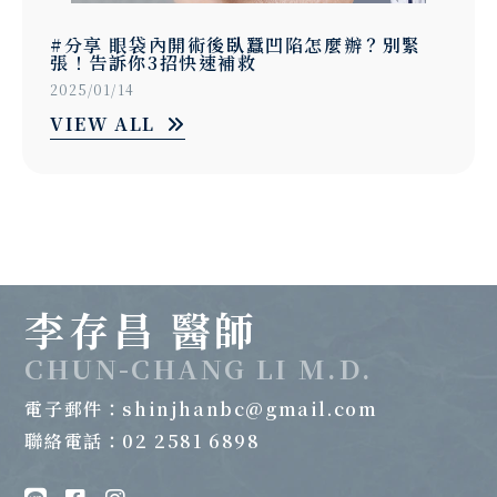
開術後臥蠶凹陷怎麼辦？別緊
#分享 迷人
快速補救
的眼睛「這招
2025/01/14
VIEW ALL
李存昌 醫師
CHUN-CHANG LI M.D.
電子郵件：
shinjhanbc@gmail.com
聯絡電話：02 2581 6898