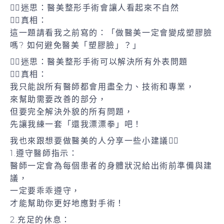
🙋‍♀️迷思：醫美整形手術會讓人看起來不自然
👨‍⚕️真相：
這一題請看我之前寫的：「做醫美一定會變成塑膠臉
嗎? 如何避免醫美「塑膠臉」？」
🙋‍♀️迷思：醫美整形手術可以解決所有外表問題
👨‍⚕️真相：
我只能說所有醫師都會用盡全力、技術和專業，
來幫助需要改善的部分，
但要完全解決外貌的所有問題，
先讓我練一套「還我漂漂拳」吧！
我也來跟想要做醫美的人分享一些小建議👨‍⚕️
1.遵守醫師指示：
醫師一定會為每個患者的身體狀況給出術前準備與建
議，
一定要乖乖遵守，
才能幫助你更好地應對手術！
2.充足的休息：