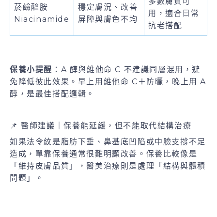
多數膚質可
菸鹼醯胺
穩定膚況、改善
用，適合日常
Niacinamide
屏障與膚色不均
抗老搭配
保養小提醒
：A 醇與維他命 C 不建議同層混用，避
免降低彼此效果。早上用維他命 C＋防曬，晚上用 A
醇，是最佳搭配邏輯。
📌 醫師建議｜保養能延緩，但不能取代結構治療
如果法令紋是脂肪下垂、鼻基底凹陷或中臉支撐不足
造成，單靠保養通常很難明顯改善。保養比較像是
「維持皮膚品質」，醫美治療則是處理「結構與體積
問題」。