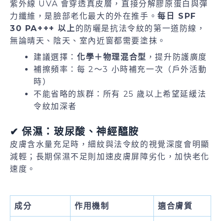
紫外線 UVA 會穿透真皮層，直接分解膠原蛋白與彈
力纖維，是臉部老化最大的外在推手。
每日 SPF
30 PA+++ 以上
的防曬是抗法令紋的第一道防線，
無論晴天、陰天、室內近窗都需要塗抹。
建議選擇：
化學＋物理混合型
，提升防護廣度
補擦頻率：每 2～3 小時補充一次（戶外活動
時）
不能省略的族群：所有 25 歲以上希望延緩法
令紋加深者
✔ 保濕：玻尿酸、神經醯胺
皮膚含水量充足時，細紋與法令紋的視覺深度會明顯
減輕；長期保濕不足則加速皮膚屏障劣化，加快老化
速度。
成分
作用機制
適合膚質