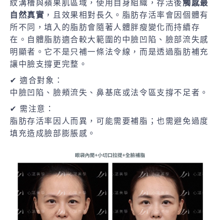
紋溝槽與蘋果肌區域，使用自身組織，存活後
觸感最
自然真實
，且效果相對長久。脂肪存活率會因個體有
所不同，填入的脂肪會隨著人體胖瘦變化而持續存
在。自體脂肪適合較大範圍的中臉凹陷、臉部流失感
明顯者。它不是只補一條法令線，而是透過脂肪補充
讓中臉支撐更完整。
✔ 適合對象：
中臉凹陷、臉頰流失、鼻基底或法令區支撐不足者。
✔ 需注意：
脂肪存活率因人而異，可能需要補脂；也需避免過度
填充造成臉部膨脹感。