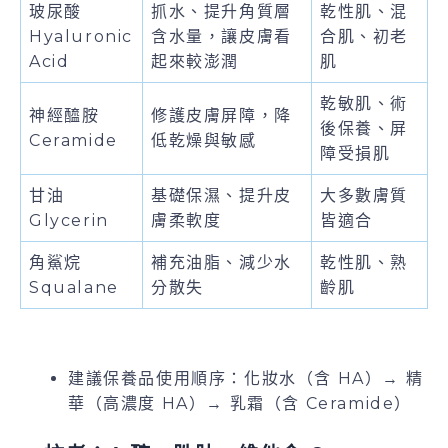
玻尿酸
抓水、提升角質層
乾性肌、混
Hyaluronic
含水量，讓皮膚看
合肌、初老
Acid
起來較澎潤
肌
乾敏肌、術
神經醯胺
修護皮膚屏障，降
後保養、屏
Ceramide
低乾燥與敏感
障受損肌
甘油
基礎保濕、提升皮
大多數膚質
Glycerin
膚柔軟度
皆適合
角鯊烷
補充油脂、減少水
乾性肌、熟
Squalane
分散失
齡肌
建議保養品使用順序：化妝水（含 HA）→ 精
華（高濃度 HA）→ 乳霜（含 Ceramide）