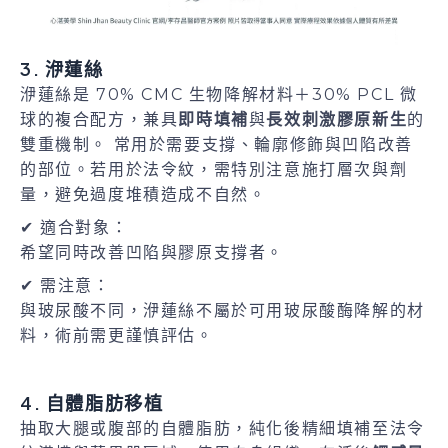
3. 洢蓮絲
洢蓮絲是 70% CMC 生物降解材料＋30% PCL 微
球的複合配方，兼具
即時填補
與
長效刺激膠原新生
的
雙重機制。 常用於需要支撐、輪廓修飾與凹陷改善
的部位。若用於法令紋，需特別注意施打層次與劑
量，避免過度堆積造成不自然。
✔ 適合對象：
希望同時改善凹陷與膠原支撐者。
✔ 需注意：
與玻尿酸不同，洢蓮絲不屬於可用玻尿酸酶降解的材
料，術前需更謹慎評估。
4. 自體脂肪移植
抽取大腿或腹部的自體脂肪，純化後精細填補至法令