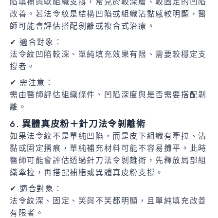
陷填補與軟組織支撐，常見於較深層、較固定的凹陷
改善。若法令紋是結構凹陷或組織沾黏感較明顯，醫
師可能會評估搭配剝離或複合式治療。
✔ 適合對象：
法令紋凹陷較深、單純填充效果有限、需要較穩定支
撐者。
✔ 需注意：
需由醫師評估組織條件、凹陷深度與是否需要搭配剝
離。
6. 異體真皮粉＋針刀法令剝離術
如果法令紋不是單純凹陷，而是皮下組織有牽拉、沾
黏或固定摺痕，單純補充材料可能不容易攤平。此時
醫師可能會評估透過針刀法令剝離術，先釋放局部組
織牽拉，再搭配補脂或異體真皮粉支撐。
✔ 適合對象：
法令紋深、固定、笑與不笑都明顯，且單純填充改善
有限者。