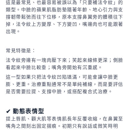
這是最常見、也最容易被誤以為「只要補法令紋」的
類型。中臉的蘋果肌脂肪墊隨著年齡、地心引力與支
撐韌帶鬆弛而往下位移，原本支撐鼻翼旁的體積往下
掉，法令紋上方變厚、下方變凹，嘴邊肉也可能跟著
出現。
常見特徵是：
法令紋旁邊有一塊肉壓下來；笑起來線條更深；側臉
看起來中臉比較垂；嘴角旁開始有沉重感。
這一型如果只把法令紋凹陷填滿，可能會讓中臉更
膨、更重。治療重點通常不是單純補線，而是要評估
是否需要拉提、支撐中臉，或搭配複合式治療。
✔ 動態表情型
提上唇肌、顴大肌等表情肌長年反覆收縮，在鼻翼至
嘴角之間刻出固定摺痕。初期只有說話或微笑時明