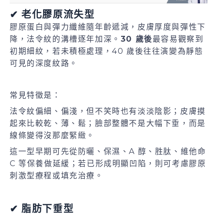
✔ 老化膠原流失型
膠原蛋白與彈力纖維隨年齡遞減，皮膚厚度與彈性下
降，法令紋的溝槽逐年加深。
30 歲後
最容易觀察到
初期細紋，若未積極處理，40 歲後往往演變為靜態
可見的深度紋路。
常見特徵是：
法令紋偏細、偏淺，但不笑時也有淡淡陰影；皮膚摸
起來比較乾、薄、鬆；臉部整體不是大幅下垂，而是
線條變得沒那麼緊緻。
這一型早期可先從防曬、保濕、A 醇、胜肽、維他命
C 等保養做延緩；若已形成明顯凹陷，則可考慮膠原
刺激型療程或填充治療。
✔ 脂肪下垂型