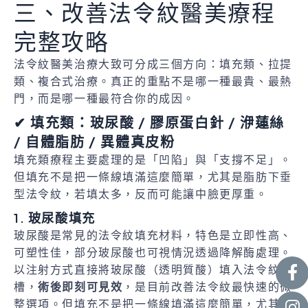
三、改善法令紋醫美療程
完整攻略
法令紋醫美治療大致可分成三個方向：填充類、拉提
類、複合式治療。真正的重點不是哪一種最貴、最熱
門，而是哪一種最符合你的成因。
✔ 填充類：玻尿酸 / 膠原蛋白針 / 洢蓮絲
/ 自體脂肪 / 異體真皮粉
填充類療程主要處理的是「凹陷」與「支撐不足」。
但填充不是把一條線填滿這麼簡單，尤其是脂肪下垂
型法令紋，若填太多，反而可能讓中臉更厚重。
1. 玻尿酸填充
玻尿酸是常見的法令紋填充材料，特色是立即性高、
可塑性佳，部分玻尿酸也可視情況透過降解酶處理。
以注射方式直接將玻尿酸（透明質酸）填入法令紋溝
槽，
術後即刻可見效
，是目前改善法令紋最快速的微
整選項。但填充不是把一條線填滿這麼簡單，尤其是