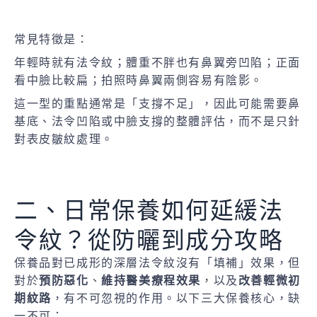
常見特徵是：
年輕時就有法令紋；體重不胖也有鼻翼旁凹陷；正面
看中臉比較扁；拍照時鼻翼兩側容易有陰影。
這一型的重點通常是「支撐不足」，因此可能需要鼻
基底、法令凹陷或中臉支撐的整體評估，而不是只針
對表皮皺紋處理。
二、日常保養如何延緩法
令紋？從防曬到成分攻略
保養品對已成形的深層法令紋沒有「填補」效果，但
對於
預防惡化
、
維持醫美療程效果
，以及
改善輕微初
期紋路
，有不可忽視的作用。以下三大保養核心，缺
一不可：