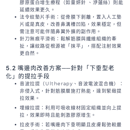
膠原蛋白增生療程（如童妍針 、洢蓮絲）則能
延續效果更久。
法令紋墊片手術：從骨膜下剝離，置入人工墊
片或是真皮，改善鼻溝槽凹陷，效果穩定，但
需注意可能伴隨鼻翼外擴的副作用。
針刀無痕平滑術：鬆解筋膜與纖維組織的牽
扯，讓紋路從根源被「抹平」，搭配注射效果
更自然。
5.2 嘴邊肉改善方案──針對「下垂型老
化」的提拉手段
音波拉提（Ultherapy、音波電波混合機）：
非侵入式，針對筋膜層施打熱能，達到緊緻提
拉效果。
埋線拉提：利用可吸收線材固定組織並向上提
拉，效果即時且能刺激膠原增生。
拉皮手術：若嘴邊肉下垂明顯且皮膚鬆弛較嚴