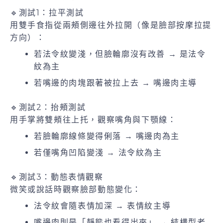
🔹測試1：拉平測試
用雙手食指從兩頰側邊往外拉開（像是臉部按摩拉提
方向）：
若法令紋變淺，但臉輪廓沒有改善 → 是法令
紋為主
若嘴邊的肉塊跟著被拉上去 → 嘴邊肉主導
🔹測試2：抬頰測試
用手掌將雙頰往上托，觀察嘴角與下顎線：
若臉輪廓線條變得俐落 → 嘴邊肉為主
若僅嘴角凹陷變淺 → 法令紋為主
🔹測試3：動態表情觀察
微笑或說話時觀察臉部動態變化：
法令紋會隨表情加深 → 表情紋主導
嘴邊肉則是「靜態也看得出來」 → 結構型老