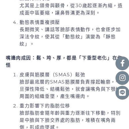
尤其是上頜骨與顴骨，從30歲起逐漸內縮，造
成面中區萎縮，讓鼻唇溝更為深刻。
動態表情重複擠壓
長期微笑、講話等臉部表情動作，也會逐步加
深法令紋，使其從「動態紋」演變為「靜態
紋」。
嘴邊肉成因：鬆、垮、厚，都是「下垂型老化」在作
怪
皮膚與筋膜層（SMAS）鬆弛
臉部最底層的SMAS筋膜層負責撐起輪廓，一
旦彈性降低、結構鬆弛，就會讓嘴角與下顎線
周圍的組織垂墜，產生嘴邊肉。
重力影響下的脂肪位移
臉部脂肪會隨年齡與重力逐漸往下移動，特別
是中臉與下臉交界處的脂肪，堆積在嘴角兩
側，形成肉墜感。