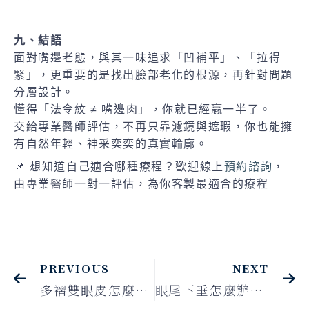
九、結語
面對嘴邊老態，與其一味追求「凹補平」、「拉得
緊」，更重要的是找出臉部老化的根源，再針對問題
分層設計。
懂得「法令紋 ≠ 嘴邊肉」，你就已經贏一半了。
交給專業醫師評估，不再只靠濾鏡與遮瑕，你也能擁
有自然年輕、神采奕奕的真實輪廓。
📌 想知道自己適合哪種療程？歡迎線上
預約諮詢
，
由專業醫師一對一評估，為你客製最適合的療程
PREVIOUS
NEXT
多褶雙眼皮怎麼辦？4大成因＋改善方式解析，打造自然深邃的雙眼皮
眼尾下垂怎麼辦？別急著割雙眼皮！醫師帶你找出真正原因與最佳解法