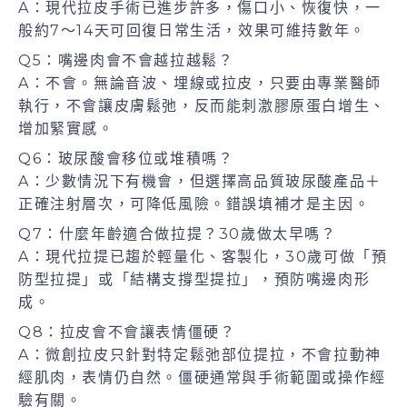
A：現代拉皮手術已進步許多，傷口小、恢復快，一
般約7～14天可回復日常生活，效果可維持數年。
Q5：嘴邊肉會不會越拉越鬆？
A：不會。無論音波、埋線或拉皮，只要由專業醫師
執行，不會讓皮膚鬆弛，反而能刺激膠原蛋白增生、
增加緊實感。
Q6：玻尿酸會移位或堆積嗎？
A：少數情況下有機會，但選擇高品質玻尿酸產品＋
正確注射層次，可降低風險。錯誤填補才是主因。
Q7：什麼年齡適合做拉提？30歲做太早嗎？
A：現代拉提已趨於輕量化、客製化，30歲可做「預
防型拉提」或「結構支撐型提拉」，預防嘴邊肉形
成。
Q8：拉皮會不會讓表情僵硬？
A：微創拉皮只針對特定鬆弛部位提拉，不會拉動神
經肌肉，表情仍自然。僵硬通常與手術範圍或操作經
驗有關。