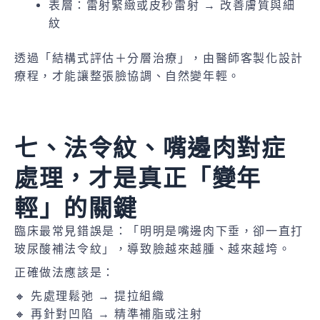
表層：雷射緊緻或皮秒雷射 → 改善膚質與細
紋
透過「結構式評估＋分層治療」，由醫師客製化設計
療程，才能讓整張臉協調、自然變年輕。
七、法令紋、嘴邊肉對症
處理，才是真正「變年
輕」的關鍵
臨床最常見錯誤是：「明明是嘴邊肉下垂，卻一直打
玻尿酸補法令紋」，導致臉越來越腫、越來越垮。
正確做法應該是：
🔸 先處理鬆弛 → 提拉組織
🔸 再針對凹陷 → 精準補脂或注射