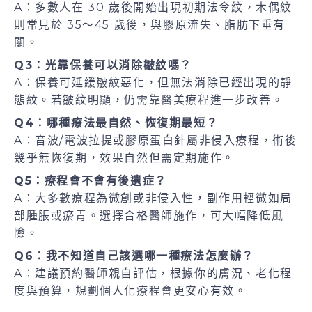
A：多數人在 30 歲後開始出現初期法令紋，木偶紋
則常見於 35～45 歲後，與膠原流失、脂肪下垂有
關。
Q3：光靠保養可以消除皺紋嗎？
A：保養可延緩皺紋惡化，但無法消除已經出現的靜
態紋。若皺紋明顯，仍需靠醫美療程進一步改善。
Q4：哪種療法最自然、恢復期最短？
A：音波/電波拉提或膠原蛋白針屬非侵入療程，術後
幾乎無恢復期，效果自然但需定期施作。
Q5：療程會不會有後遺症？
A：大多數療程為微創或非侵入性，副作用輕微如局
部腫脹或瘀青。選擇合格醫師施作，可大幅降低風
險。
Q6：我不知道自己該選哪一種療法怎麼辦？
A：建議預約醫師親自評估，根據你的膚況、老化程
度與預算，規劃個人化療程會更安心有效。